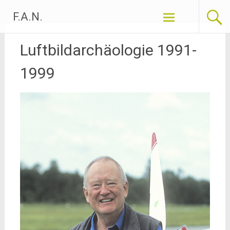
Zum
F.A.N.
Inhalt
springen
Luftbildarchäologie 1991-
1999