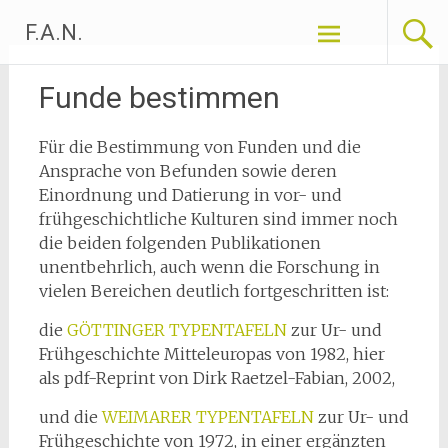
Zum
F.A.N.
Inhalt
springen
Funde bestimmen
Für die Bestimmung von Funden und die
Ansprache von Befunden sowie deren
Einordnung und Datierung in vor- und
frühgeschichtliche Kulturen sind immer noch
die beiden folgenden Publikationen
unentbehrlich, auch wenn die Forschung in
vielen Bereichen deutlich fortgeschritten ist:
die
GÖTTINGER TYPENTAFELN
zur Ur- und
Frühgeschichte Mitteleuropas
von 1982, hier
als pdf-Reprint von Dirk Raetzel-Fabian, 2002,
und die
WEIMARER TYPENTAFELN
zur Ur- und
Frühgeschichte
von 1972, in einer ergänzten